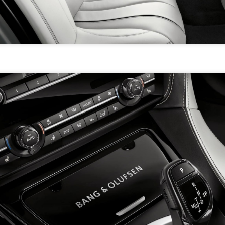
exploite sa robustesse allégée et l'immense performance de son V12, g
n et son électronique entièrement revus. La toute nouvelle suspension à
iques multiples sélectionnables par le conducteur enrichissent l'adapta