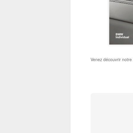
Technologie et savoir-faire. Un espa
tourisme sportif au monde. Les matiè
de la climatisation et de l'info-div
Venez découvrir notre