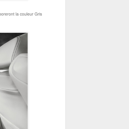
reront la couleur Gris
érent. Sa
e sa robe et