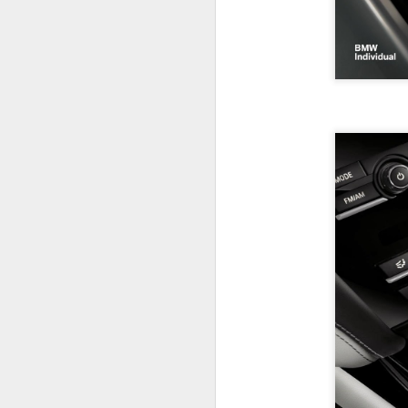
Bentley Continental GT3-R
Porsche 911 Carrera S Martini Racing Edition
M6 Gran Coupé Bang & Ofulsen Edition
TOP MARQUES 2014
Top Marques J-1 !
La Jaguar XK66
Mercedes SLA : Des rumeurs prometteuses
Salon Automobile de Genève, jours 1 et 2
Salon automobile de Genève 2014 : La Maserati Alfieri Concept
Conçue pour l'exaltation. La DB11 
châssis, sa suspension, sa directio
SALON DE GENÈVE
amortissement adaptatif et les dynam
DB11.