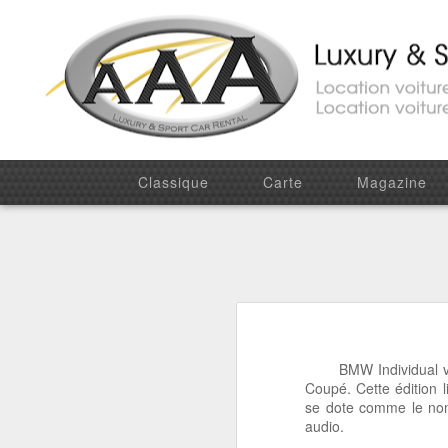
Classique
Carte
Magazine
Découvrez la dernière d'Aston Martin : la DB11
Découvrez
Salon de Geneve 2016 : Lamborghini Centenario
Salon de Genève 2015 - Audi R8
Salon de Genève 2015 - McLaren 675 LT
BMW Individual vient
Coupé. Cette édition 
se dote comme le nom
Découvrez notre nouveau Range Rover Sport Mansory
audio.