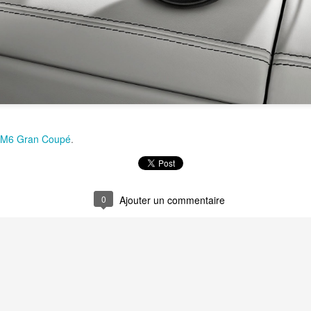
ce intérieur immersif accueille les occupants de la meilleure voiture de
res naturelles somptueuses, le savoir-faire inégalé et les technologies
ertissement de la DB11 procurent confort et commodité.
M6 Gran Coupé
.
0
Ajouter un commentaire