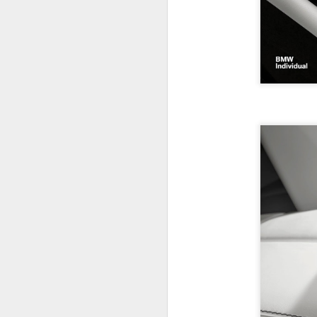
Découvrez la nouvelle Rolls-Royce Ghost Series II 2014
Bugatti Veyron pour les forces de l’ordre de Dubaï
Mercedes Classe V : l’espace au service de la classe
Lamborghini Huracàn : le panache à l'Italienne.
March 27th, 2013
1
February 19th, 2013