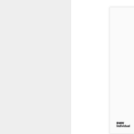
Porsche Cayman GT4
Ferrari 488 GTB
Jaguar XE - Plus belle voiture de l'année 2014
Porsche Cayenne Turbo S - Detroit Motor Show 2015
Porsche 911 Targa 4 GTS - Detroit Motor Show 2015
Porte-étendard spectaculaire d'une n
Mercedes GLE 63 AMG - Detroit Motor Show 2015
DB de série de toute l'histoire d'Ast
Lamborghini Aventador Pirelli Edition
Nouvelle McLaren P1 MSO - Gulf Racing Edition
Le nouveau Mercedes GLE450 AMG Coupé
JOYEUSES FÊTES ET BONNE ANNÉE 2015
1