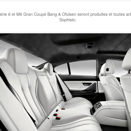
 6 et M6 Gran Coupé Bang & Ofulsen seront produites et toutes arbo
Sophisto.
ent reconnaissable, sa ligne sonne à la fois juste et radicalement diff
au à la queue : muscles et tendons modèlent son volume et les détails d
t la perfection de son squelette.