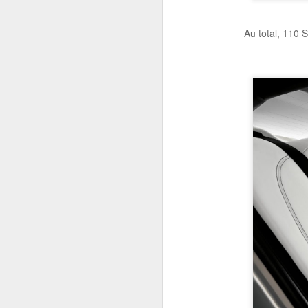
Bentley Grand Convertible Concept
Au total, 110 Série
2015 Range Rover Holland & Holland Edition
2015 Porsche Cayenne GTS
1
Paris Motor Show 2014 - Bentley Mulsanne Speed
Paris Motor Show 2014 - Bentley Continental V8 S Convertible
1
Paris Motor Show 2014 - Range Rover SVR
Mercedes Benz S 65 AMG Coupé
Audi R8 LMX
Une évolution du design. Instantaném
silhouette fleure le vivant du muse
La Ferrari 458 Speciale Spyder se prépare.
ses proportions classiques trahissen
2015 Mercedes Benz CLS